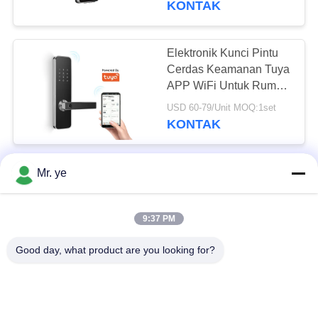
KONTAK
78
Elektronik Kunci Pintu
Kunci Pintu Hotel
Cerdas Keamanan Tuya
APP WiFi Untuk Rumah
CE FCC ROHS
USD 60-79/Unit MOQ:1set
KONTAK
Smart Swipe Card Card
Mr. ye
24
Kunci Pintu Kunci Kartu
Kunci Pintu
Electonic Untuk Hotel
9:37 PM
Apartemen
US $16.0 - 25.0 / Piece MOQ:1
KONTAK
Good day, what product are you looking for?
Gedung Kantor / Sistem
Kunci Pintu Hotel Kartu