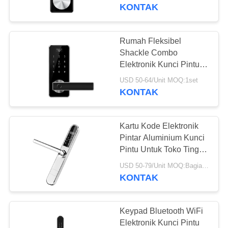
KUALITAS
Kode Elektronik Tanpa
KONTAK
Pegangan
HUBUNGI
Rumah Fleksibel
25
KAMI
Shackle Combo
Menghadapi
Elektronik Kunci Pintu
Nomor Kunci Paduan
BERITA
Pengakuan Door
USD 50-64/Unit MOQ:1set
Seng
KONTAK
Lock
NEWS
Kartu Kode Elektronik
Pintar Aluminium Kunci
SITEMAP
Pintu Untuk Toko Tinggi
11
Efektif
USD 50-79/Unit MOQ:Bagian 1
KONTAK
KEBIJAKAN
Kunci Pintu Kamera
PRIBADI
Keypad Bluetooth WiFi
Elektronik Kunci Pintu