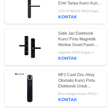
Entri Tanpa Kunci Kunci
Kata Sandi Otomatis
USD 55-84/Unit MOQ:Bagian 1
KONTAK
54
Kunci Pintu
Sidik Jari Elektronik
Otomatis
Kunci Pintu Magnetik
Mortise Smart Panel
Standar
negotiate MOQ:Bagian 1
KONTAK
31
MF1 Card Zinc Alloy
Otomatis Kunci Pintu
Bluetooth Door Lock
Elektronik Untuk
Hunian, Apartemen
Bisa dinegosiasikan MOQ:1
KONTAK