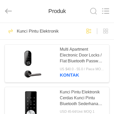
Light
Source
Electronics
Produk
Technology
Limited.
All
Rights
Reserved.
RUMAH
150
Kunci Pintu Elektronik
Kunci Pintu
PRODUK
Elektronik
Multi Apartment
Electronic Door Locks /
TENTANG
Flat Bluetooth Password
KAMI
Electric Remote
US $40.0 - 55.0 / Piece MOQ:1set
Command Door Lock
KONTAK
71
TUR
Fingerprint Door
PABRIK
Kunci Pintu Elektronik
Cerdas Kunci Pintu
Lock
Bluetooth Sederhana
KONTROL
Layar OLED Glisten
USD 45-64/Unit MOQ:1