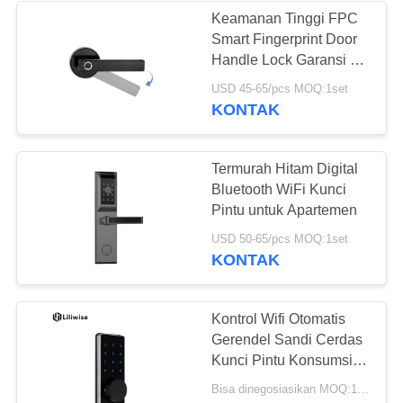
Keamanan Tinggi FPC
Smart Fingerprint Door
19
Handle Lock Garansi 2
Tahun
USD 45-65/pcs MOQ:1set
Kode Kunci Pintu
KONTAK
Termurah Hitam Digital
Bluetooth WiFi Kunci
Pintu untuk Apartemen
27
USD 50-65/pcs MOQ:1set
KONTAK
Kunci Kartu Kunci
Pintu
Kontrol Wifi Otomatis
Gerendel Sandi Cerdas
Kunci Pintu Konsumsi
Daya Rendah
Bisa dinegosiasikan MOQ:1set