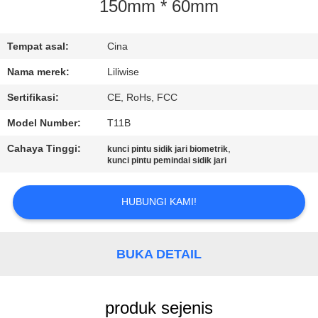
KUALITAS
150mm * 60mm
HUBUNGI
Tempat asal:
Cina
KAMI
Nama merek:
Liliwise
Sertifikasi:
CE, RoHs, FCC
BERITA
Model Number:
T11B
Cahaya Tinggi:
,
kunci pintu sidik jari biometrik
NEWS
kunci pintu pemindai sidik jari
HUBUNGI KAMI!
SITEMAP
KEBIJAKAN
BUKA DETAIL
PRIBADI
produk sejenis