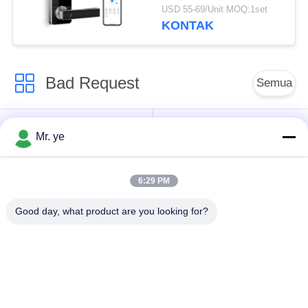
Dengan Kunci Master
USD 55-69/Unit MOQ:1set
KONTAK
Bad Request
Semua
Kunci Pintu
Fingerprint Door Lock
Mr. ye
Elektronik
6:29 PM
Menghadapi
Pengakuan Door
Kunci Pintu Kamera
Good day, what product are you looking for?
Lock
Kunci Pintu Otomatis
Bluetooth Door Lock
Kunci Kartu Kunci
Kode Kunci Pintu