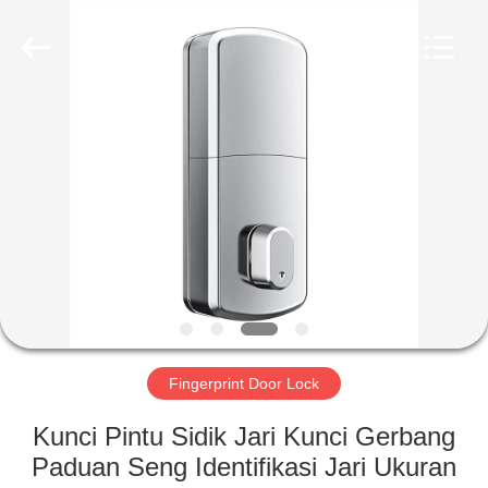
Light
Source
Electronics
Technology
Limited.
All
Rights
Reserved.
RUMAH
PRODUK
TENTANG
KAMI
TUR
PABRIK
Fingerprint Door Lock
Kunci Pintu Sidik Jari Kunci Gerbang
KONTROL
Paduan Seng Identifikasi Jari Ukuran