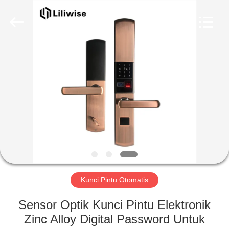
Light
Source
Electronics
Technology
Limited.
All
Rights
Reserved.
RUMAH
PRODUK
TENTANG
KAMI
TUR
PABRIK
Kunci Pintu Otomatis
Sensor Optik Kunci Pintu Elektronik
KONTROL
Zinc Alloy Digital Password Untuk