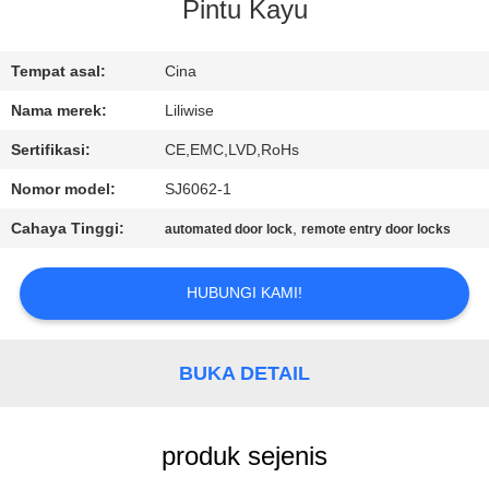
KUALITAS
Pintu Kayu
HUBUNGI
Tempat asal:
Cina
KAMI
Nama merek:
Liliwise
Sertifikasi:
CE,EMC,LVD,RoHs
BERITA
Nomor model:
SJ6062-1
Cahaya Tinggi:
,
automated door lock
remote entry door locks
NEWS
HUBUNGI KAMI!
SITEMAP
BUKA DETAIL
KEBIJAKAN
PRIBADI
produk sejenis