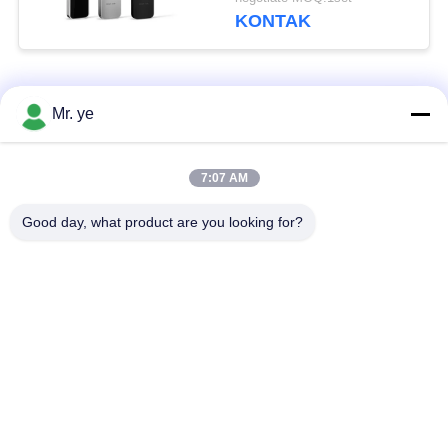
Mortise APP Control
KONTAK
Bad Request
Semua
Mr. ye
Kunci Pintu
7:07 AM
Fingerprint Door Lock
Elektronik
Good day, what product are you looking for?
Menghadapi
Pengakuan Door
Kunci Pintu Kamera
Lock
Kunci Pintu Otomatis
Bluetooth Door Lock
Kunci Kartu Kunci
Kode Kunci Pintu
Pintu