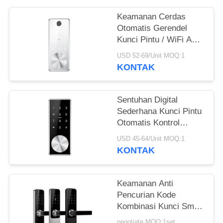
Keamanan Cerdas
Otomatis Gerendel
Kunci Pintu / WiFi APP
Elektronik Gerbang
USD 52-69/Unit MOQ:1
Kunci
KONTAK
Sentuhan Digital
Sederhana Kunci Pintu
Otomatis Kontrol
Akses Bluetooth APP
USD 45-64/Unit MOQ:1
KONTAK
Keamanan Anti
Pencurian Kode
Kombinasi Kunci Smart
Stardand Electric
negotiate MOQ:1set