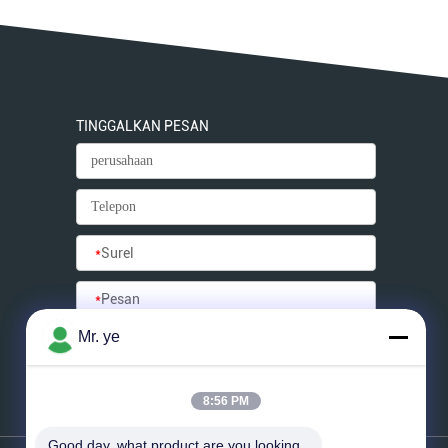
TINGGALKAN PESAN
*
Surel
*
Pesan
Mr. ye
Mengirim
8:56 PM
Good day, what product are you looking 