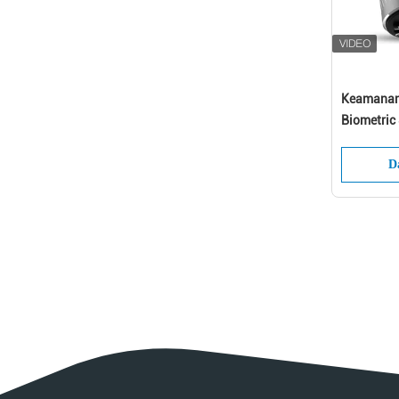
Keamanan 
Biometric
D