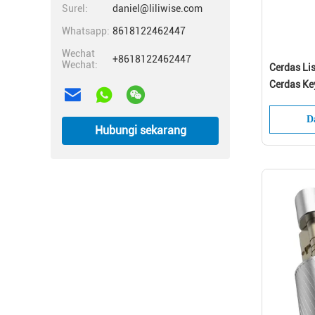
Surel:
daniel@liliwise.com
Whatsapp:
8618122462447
Wechat
+8618122462447
Wechat:
Cerdas Lis
Cerdas Key
D
Hubungi sekarang