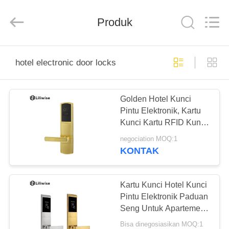
Light
Source
Electronics
Produk
Technology
Limited.
All
Rights
Reserved.
RUMAH
hotel electronic door locks
PRODUK
Golden Hotel Kunci
Pintu Elektronik, Kartu
TENTANG
Kunci Kartu RFID Kunci
KAMI
Pintu Untuk Hotel
negociation MOQ:1
KONTAK
TUR
PABRIK
Kartu Kunci Hotel Kunci
Pintu Elektronik Paduan
Seng Untuk Apartemen
KONTROL
Hunian
Bisa dinegosiasikan MOQ:1