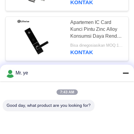
KONTAK
Apartemen IC Card
Kunci Pintu Zinc Alloy
Konsumsi Daya Rendah
310 * 72mm
Bisa dinegosiasikan MOQ:1 PC
KONTAK
Kartu IC Kunci Pintu
Mr. ye
Depan Tanpa Kunci
Tahan Lama, Sistem
7:43 AM
Kunci Pintu Kartu Hotel
Bisa dinegosiasikan MOQ:1 PC
Kunci
KONTAK
Good day, what product are you looking for?
Smart High Security
Hotel Kunci Pintu