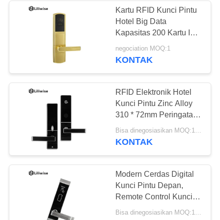
Kartu RFID Kunci Pintu
Hotel Big Data
Kapasitas 200 Kartu IC
Rentang Umur Baterai
negociation MOQ:1
Panjang
KONTAK
RFID Elektronik Hotel
Kunci Pintu Zinc Alloy
310 * 72mm Peringatan
Tegangan Rendah
Bisa dinegosiasikan MOQ:1 PC
KONTAK
Modern Cerdas Digital
Kunci Pintu Depan,
Remote Control Kunci
Rumah Elektronik
Bisa dinegosiasikan MOQ:1 PC