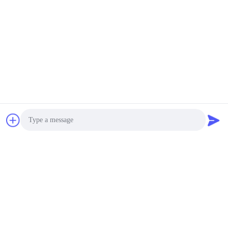
Desain Berwarna-warni
Super Kenyamanan
Bisa dinegosiasikan MOQ:1 PC
KONTAK
Kunci Pintu Kantor Hotel
Pengoperasian 10000
Kali Mengunci &amp;
Membuka Kunci Mudah
Bisa dinegosiasikan MOQ:1 PC
Untuk Menginstal
KONTAK
Kunci Pintu Elektronik
Tahan Air Kunci Pintu
Tanggam Bluetooth
Photo
Pintar
USD 59-79/Unit MOQ:1 set
KONTAK
Video Call
Audio Call