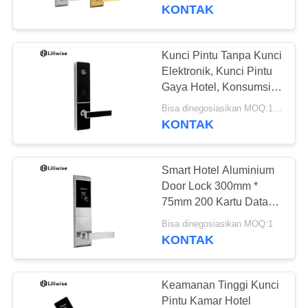
KUALITAS
KONTAK
HUBUNGI
Kunci Pintu Tanpa Kunci
KAMI
Elektronik, Kunci Pintu
Gaya Hotel, Konsumsi
Daya Rendah
BERITA
Bisa dinegosiasikan MOQ:1 PC
KONTAK
NEWS
Smart Hotel Aluminium
Door Lock 300mm *
SITEMAP
75mm 200 Kartu Data
Kapasitas
Bisa dinegosiasikan MOQ:1
KONTAK
KEBIJAKAN
PRIBADI
Keamanan Tinggi Kunci
Pintu Kamar Hotel