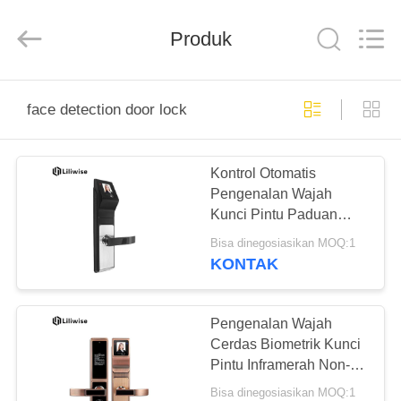
Light
Source
Electronics
Produk
Technology
Limited.
All
Rights
Reserved.
RUMAH
face detection door lock
PRODUK
Kontrol Otomatis
Pengenalan Wajah
TENTANG
Kunci Pintu Paduan
KAMI
Seng Dengan Layar
Bisa dinegosiasikan MOQ:1
LED 2,5 Inch
KONTAK
TUR
PABRIK
Pengenalan Wajah
Cerdas Biometrik Kunci
Pintu Inframerah Non-
KONTROL
Sentuh Info -
Bisa dinegosiasikan MOQ:1