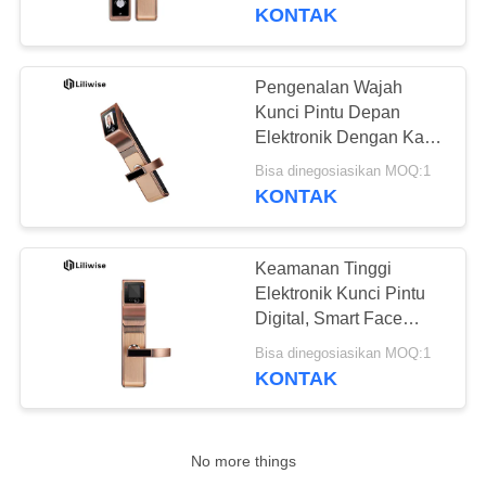
KUALITAS
Mengumpulkan Cara
KONTAK
HUBUNGI
Pengenalan Wajah
KAMI
Kunci Pintu Depan
Elektronik Dengan Kata
Sandi Kunci Sidik Jari
BERITA
Bisa dinegosiasikan MOQ:1
KONTAK
NEWS
Keamanan Tinggi
Elektronik Kunci Pintu
SITEMAP
Digital, Smart Face
Layar Sentuh Kunci
Bisa dinegosiasikan MOQ:1
Pintu
KONTAK
KEBIJAKAN
PRIBADI
No more things