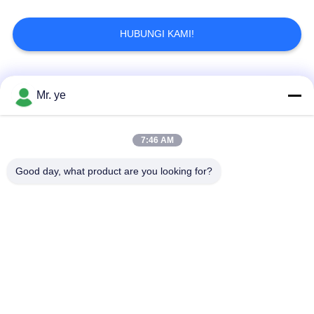
HUBUNGI KAMI!
Bad Request
Semua
Mr. ye
Kunci Pintu
7:46 AM
Fingerprint Door Lock
Elektronik
Good day, what product are you looking for?
Menghadapi
Pengakuan Door
Kunci Pintu Kamera
Lock
Kunci Pintu Otomatis
Bluetooth Door Lock
Kunci Kartu Kunci