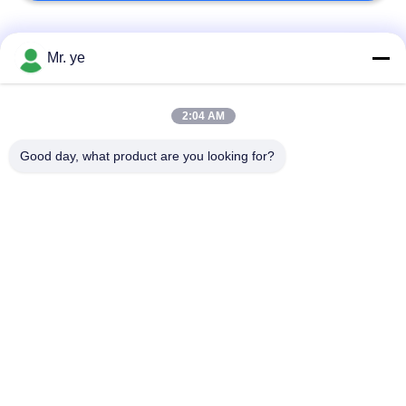
Bad Request
Semua
Mr. ye
Kunci Pintu
2:04 AM
Fingerprint Door Lock
Elektronik
Good day, what product are you looking for?
Menghadapi
Pengakuan Door
Kunci Pintu Kamera
Lock
Kunci Pintu Otomatis
Bluetooth Door Lock
Kunci Kartu Kunci
Kode Kunci Pintu
Pintu