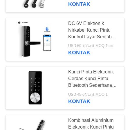
KUALITAS
Control
KONTAK
HUBUNGI
DC 6V Elektronik
KAMI
Nirkabel Kunci Pintu
Kontrol Layar Sentuh
Fungsi Bluetooth Sidik
BERITA
USD 60-79/Unit MOQ:1set
Jari yang Dapat
KONTAK
Manuver
NEWS
Kunci Pintu Elektronik
Cerdas Kunci Pintu
SITEMAP
Bluetooth Sederhana
Layar OLED Glisten
USD 45-64/Unit MOQ:1
Kode Elektronik Tanpa
KONTAK
KEBIJAKAN
Pegangan
PRIBADI
Kombinasi Aluminium
Elektronik Kunci Pintu