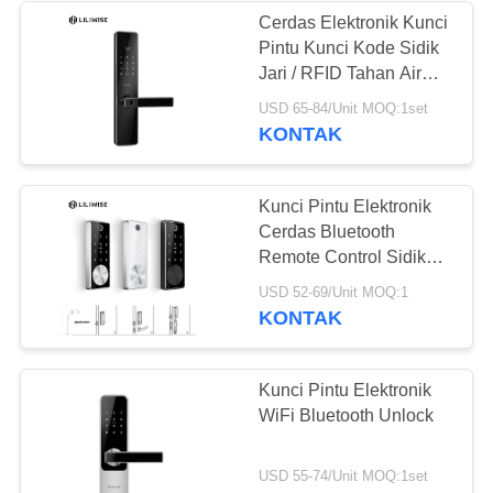
Cerdas Elektronik Kunci
Pintu Kunci Kode Sidik
Jari / RFID Tahan Air
Beralih Kunci Pintu
USD 65-84/Unit MOQ:1set
Untuk Rumah Tangga
KONTAK
Kunci Pintu Elektronik
Cerdas Bluetooth
Remote Control Sidik
Jari Digital Dengan
USD 52-69/Unit MOQ:1
Gerendel Otomatis
KONTAK
Kunci Pintu Elektronik
WiFi Bluetooth Unlock
USD 55-74/Unit MOQ:1set