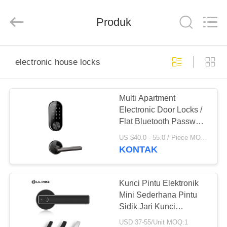
Light
Source
Electronics
Produk
Technology
Limited.
All
Rights
Reserved.
RUMAH
electronic house locks
PRODUK
Multi Apartment
Electronic Door Locks /
TENTANG
Flat Bluetooth Password
KAMI
Electric Remote
US $40.0 - 55.0 / Piece MOQ:1set
Command Door Lock
KONTAK
TUR
PABRIK
Kunci Pintu Elektronik
Mini Sederhana Pintu
Sidik Jari Kunci
KONTROL
Pegangan WiFi Remote
USD 37-55/Unit MOQ:1