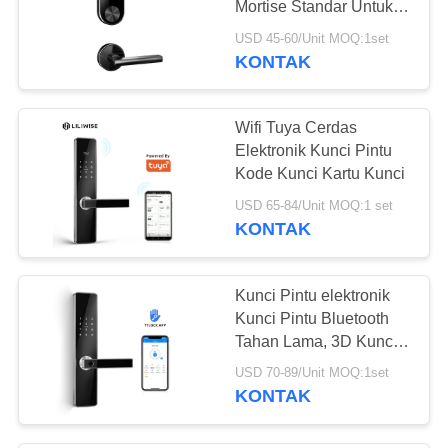
Mortise Standar Untuk
Ruang Rumah
USD 45-60/Unit MOQ:1set
KONTAK
Wifi Tuya Cerdas
Elektronik Kunci Pintu
Kode Kunci Kartu Kunci
USD 65-84/Unit MOQ:1 set
KONTAK
Kunci Pintu elektronik
Kunci Pintu Bluetooth
Tahan Lama, 3D Kunci
Sidik Jari Biologis Seng
USD 70-89/Unit MOQ:1set
Paduan Optik
KONTAK