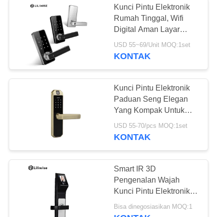
Kunci Pintu Elektronik
Rumah Tinggal, Wifi
Digital Aman Layar
Sentuh Finger Print
USD 55~69/Unit MOQ:1set
Latch Door Knob Lock
KONTAK
Kunci Pintu Elektronik
Paduan Seng Elegan
Yang Kompak Untuk
Rumah / Rumah Pintar
USD 55-70/pcs MOQ:1set
KONTAK
Smart IR 3D
Pengenalan Wajah
Kunci Pintu Elektronik /
Kunci Pintu Masuk
Bisa dinegosiasikan MOQ:1
tanpa Kunci